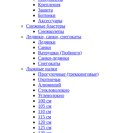
Крепления
Защита
Ботинки
Аксессуары
Снежные бластеры
Снежколепы
Ледянки, санки, снегокаты
Ледянки
Санки
Ватрушки (Тюбинги)
Санки-ледянки
Снегокаты
Лыжные палки
Прогулочные (треккинговые)
Охотничьи
Алюминий
Стекловолокно
Углеволокно
100 см
105 см
110 см
115 см
120 см
125 см
130 см