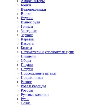
Амортизаторы
Бонки
Велопокрышки
Вилки
Втулки
Вынос руля
Грипсы
Звездочки
Зеркала
Каретки
Кассеты
Колеса
Натяжители и успокоители цепи
Ниппели
Обода
Педали
Петухи
Подседельные штыри
Подшипники
Разное
Рога и барэнды
Роторы
Рулевые колонки
Рули
Седла