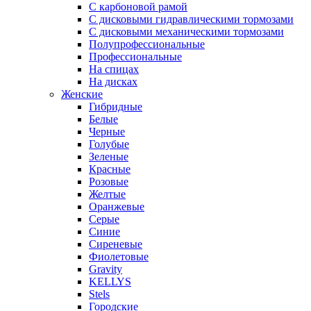
С карбоновой рамой
С дисковыми гидравлическими тормозами
С дисковыми механическими тормозами
Полупрофессиональные
Профессиональные
На спицах
На дисках
Женские
Гибридные
Белые
Черные
Голубые
Зеленые
Красные
Розовые
Желтые
Оранжевые
Серые
Синие
Сиреневые
Фиолетовые
Gravity
KELLYS
Stels
Городские