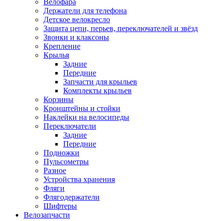
Велофара
Держатели для телефона
Детское велокресло
Защита цепи, перьев, переключателей и звёзд
Звонки и клаксоны
Крепление
Крылья
Задние
Передние
Запчасти для крыльев
Комплекты крыльев
Корзины
Кронштейны и стойки
Наклейки на велосипеды
Переключатели
Задние
Передние
Подножки
Пульсометры
Разное
Устройства хранения
Фляги
Флягодержатели
Шифтеры
Велозапчасти