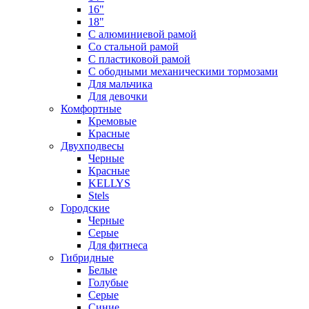
16"
18"
С алюминиевой рамой
Со стальной рамой
С пластиковой рамой
С ободными механическими тормозами
Для мальчика
Для девочки
Комфортные
Кремовые
Красные
Двухподвесы
Черные
Красные
KELLYS
Stels
Городские
Черные
Серые
Для фитнеса
Гибридные
Белые
Голубые
Серые
Синие