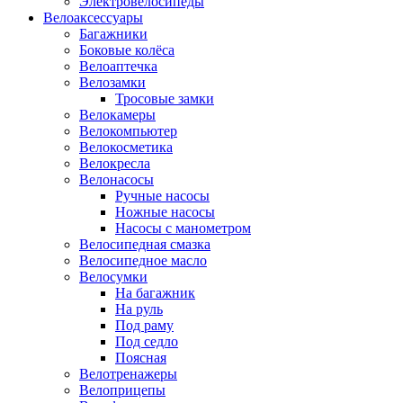
Электровелосипеды
Велоаксессуары
Багажники
Боковые колёса
Велоаптечка
Велозамки
Тросовые замки
Велокамеры
Велокомпьютер
Велокосметика
Велокресла
Велонасосы
Ручные насосы
Ножные насосы
Насосы с манометром
Велосипедная смазка
Велосипедное масло
Велосумки
На багажник
На руль
Под раму
Под седло
Поясная
Велотренажеры
Велоприцепы