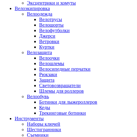
Эксцентрики и хомуты
Велоэкипировка
Велоодежда
Велотрусы
Велошорты
Велофутболки
Джерси
Ветровки
Куртки
Велозащита
Велоочки
Велошлемы
Велосипедные перчатки
Рюкзаки
Защита
Световозвращатели
Шлемы для роллеров
Велообувь
Ботинки для лыжероллеров
Кеды
Трекинговые ботинки
Инструменты
Наборы ключей
Шестигранники
Съемники