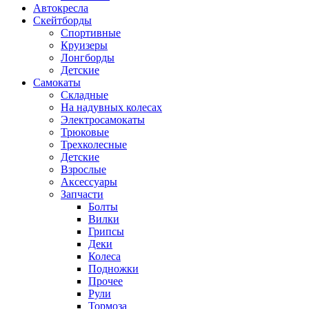
Автокресла
Скейтборды
Спортивные
Круизеры
Лонгборды
Детские
Самокаты
Складные
На надувных колесах
Электросамокаты
Трюковые
Трехколесные
Детские
Взрослые
Аксессуары
Запчасти
Болты
Вилки
Грипсы
Деки
Колеса
Подножки
Прочее
Рули
Тормоза