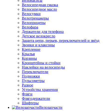
Велонасосы
Велосипедная смазка
Велосипедное масло
Велосумки
Велотренажеры
Велоприцепы
Велофара
Держатели для телефона
Детское велокресло
Защита цепи, перьев, переключателей и звёзд
Звонки и клаксоны
Крепление
Крылья
Корзины
Кронштейны и стойки
Наклейки на велосипеды
Переключатели
Подножки
Пульсометры
Разное
Устройства хранения
Фляги
Флягодержатели
Шифтеры
Велозапчасти