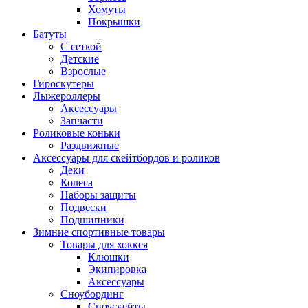
Хомуты
Покрышки
Батуты
С сеткой
Детские
Взрослые
Гироскутеры
Лыжероллеры
Аксессуары
Запчасти
Роликовые коньки
Раздвижные
Аксессуары для скейтбордов и роликов
Деки
Колеса
Наборы защиты
Подвески
Подшипники
Зимние спортивные товары
Товары для хоккея
Клюшки
Экипировка
Аксессуары
Сноубординг
Сноускейты