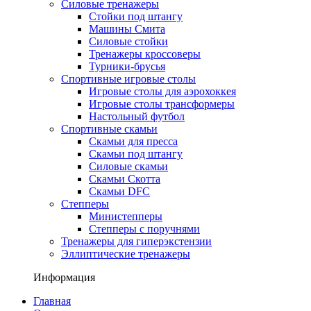
Силовые тренажеры
Стойки под штангу
Машины Смита
Силовые стойки
Тренажеры кроссоверы
Турники-брусья
Спортивные игровые столы
Игровые столы для аэрохоккея
Игровые столы трансформеры
Настольный футбол
Спортивные скамьи
Скамьи для пресса
Скамьи под штангу
Силовые скамьи
Скамьи Скотта
Скамьи DFC
Степперы
Министепперы
Степперы с поручнями
Тренажеры для гиперэкстензии
Эллиптические тренажеры
Информация
Главная