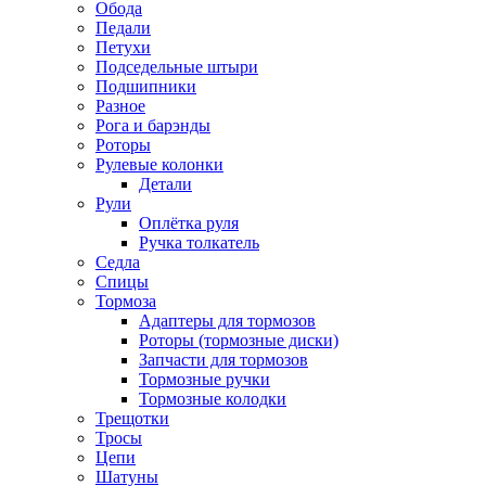
Обода
Педали
Петухи
Подседельные штыри
Подшипники
Разное
Рога и барэнды
Роторы
Рулевые колонки
Детали
Рули
Оплётка руля
Ручка толкатель
Седла
Спицы
Тормоза
Адаптеры для тормозов
Роторы (тормозные диски)
Запчасти для тормозов
Тормозные ручки
Тормозные колодки
Трещотки
Тросы
Цепи
Шатуны