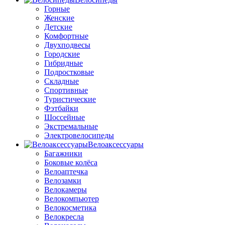
Горные
Женские
Детские
Комфортные
Двухподвесы
Городские
Гибридные
Подростковые
Складные
Спортивные
Туристические
Фэтбайки
Шоссейные
Экстремальные
Электровелосипеды
Велоаксессуары
Багажники
Боковые колёса
Велоаптечка
Велозамки
Велокамеры
Велокомпьютер
Велокосметика
Велокресла