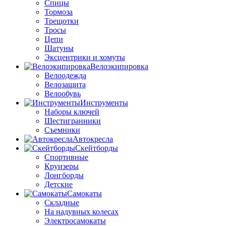
Спицы
Тормоза
Трещотки
Тросы
Цепи
Шатуны
Эксцентрики и хомуты
Велоэкипировка
Велоодежда
Велозащита
Велообувь
Инструменты
Наборы ключей
Шестигранники
Съемники
Автокресла
Скейтборды
Спортивные
Круизеры
Лонгборды
Детские
Самокаты
Складные
На надувных колесах
Электросамокаты