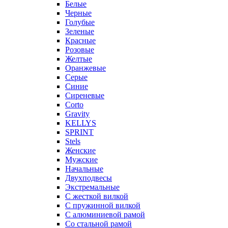
Белые
Черные
Голубые
Зеленые
Красные
Розовые
Желтые
Оранжевые
Серые
Синие
Сиреневые
Corto
Gravity
KELLYS
SPRINT
Stels
Женские
Мужские
Начальные
Двухподвесы
Экстремальные
С жесткой вилкой
С пружинной вилкой
С алюминиевой рамой
Со стальной рамой