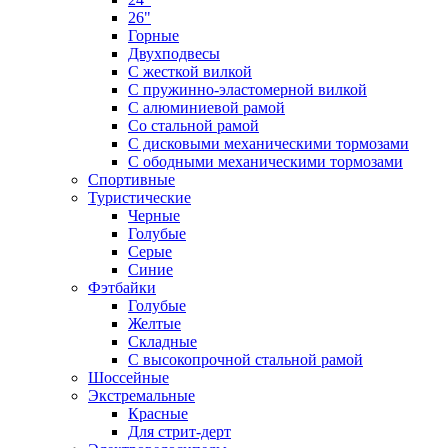
26"
Горные
Двухподвесы
С жесткой вилкой
С пружинно-эластомерной вилкой
С алюминиевой рамой
Со стальной рамой
С дисковыми механическими тормозами
С ободными механическими тормозами
Спортивные
Туристические
Черные
Голубые
Серые
Синие
Фэтбайки
Голубые
Желтые
Складные
С высокопрочной стальной рамой
Шоссейные
Экстремальные
Красные
Для стрит-дерт