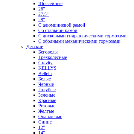
Шоссейные
26"
27.5"
28"
С алюминиевой рамой
Со стальной рамой
С дисковыми гидравлическими тормозами
С ободными механическими тормозами
Детские
Беговелы
Трехколесные
Gravity
KELLYS
Bellelli
Белые
Черные
Голубые
Зеленые
Красные
Розовые
Желтые
Оранжевые
Синие
12"
14"