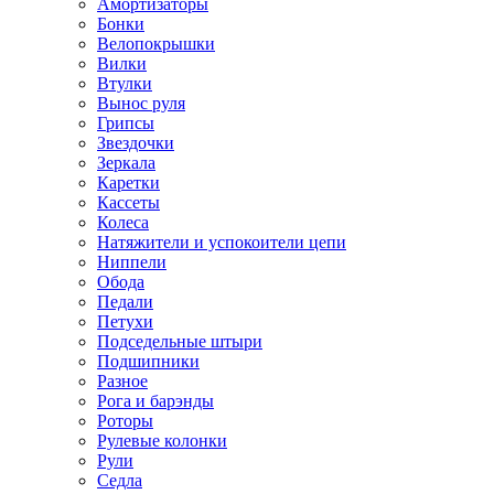
Амортизаторы
Бонки
Велопокрышки
Вилки
Втулки
Вынос руля
Грипсы
Звездочки
Зеркала
Каретки
Кассеты
Колеса
Натяжители и успокоители цепи
Ниппели
Обода
Педали
Петухи
Подседельные штыри
Подшипники
Разное
Рога и барэнды
Роторы
Рулевые колонки
Рули
Седла