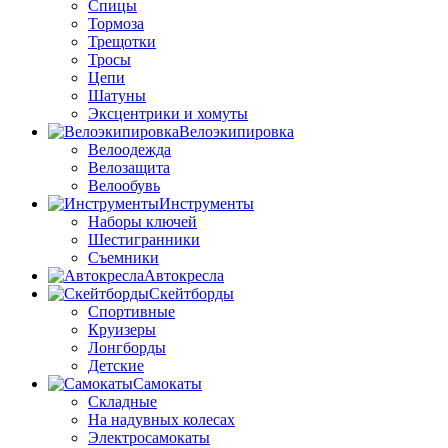
Спицы
Тормоза
Трещотки
Тросы
Цепи
Шатуны
Эксцентрики и хомуты
Велоэкипировка
Велоодежда
Велозащита
Велообувь
Инструменты
Наборы ключей
Шестигранники
Съемники
Автокресла
Скейтборды
Спортивные
Круизеры
Лонгборды
Детские
Самокаты
Складные
На надувных колесах
Электросамокаты