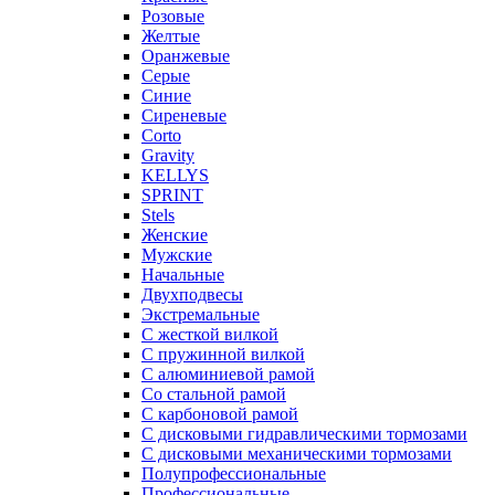
Розовые
Желтые
Оранжевые
Серые
Синие
Сиреневые
Corto
Gravity
KELLYS
SPRINT
Stels
Женские
Мужские
Начальные
Двухподвесы
Экстремальные
С жесткой вилкой
С пружинной вилкой
С алюминиевой рамой
Со стальной рамой
С карбоновой рамой
С дисковыми гидравлическими тормозами
С дисковыми механическими тормозами
Полупрофессиональные
Профессиональные