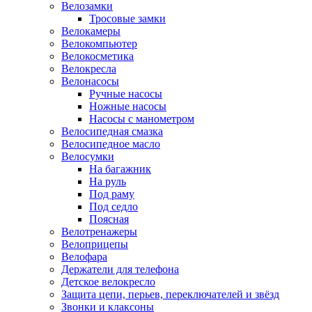
Велозамки
Тросовые замки
Велокамеры
Велокомпьютер
Велокосметика
Велокресла
Велонасосы
Ручные насосы
Ножные насосы
Насосы с манометром
Велосипедная смазка
Велосипедное масло
Велосумки
На багажник
На руль
Под раму
Под седло
Поясная
Велотренажеры
Велоприцепы
Велофара
Держатели для телефона
Детское велокресло
Защита цепи, перьев, переключателей и звёзд
Звонки и клаксоны