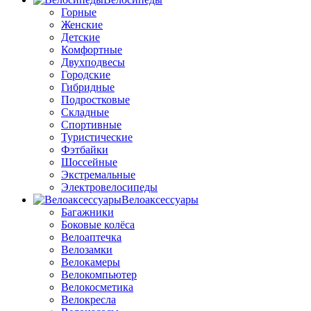
Горные
Женские
Детские
Комфортные
Двухподвесы
Городские
Гибридные
Подростковые
Складные
Спортивные
Туристические
Фэтбайки
Шоссейные
Экстремальные
Электровелосипеды
Велоаксессуары
Багажники
Боковые колёса
Велоаптечка
Велозамки
Велокамеры
Велокомпьютер
Велокосметика
Велокресла