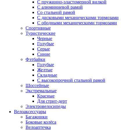
С пружинно-эластомерной вилкой
С алюминиевой рамой
Со стальной рамой
С дисковыми механическими тормозами
С ободными механическими тормозами
Спортивные
Туристические
Черные
Голубые
Серые
Синие
Фэтбайки
Голубые
Желтые
Складные
С высокопрочной стальной рамой
Шоссейные
Экстремальные
Красные
Для стрит-дерт
Электровелосипеды
Велоаксессуары
Багажники
Боковые колёса
Велоаптечка