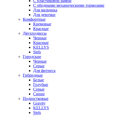
С пластиковой рамой
С ободными механическими тормозами
Для мальчика
Для девочки
Комфортные
Кремовые
Красные
Двухподвесы
Черные
Красные
KELLYS
Stels
Городские
Черные
Серые
Для фитнеса
Гибридные
Белые
Голубые
Серые
Синие
Подростковые
Gravity
KELLYS
Stels