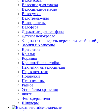
Велонасосы
Велосипедная смазка
Велосипедное масло
Велосумки
Велотренажеры
Велоприцепы
Велофара
Держатели для телефона
Детское велокресло
Защита цепи, перьев, переключателей и звёзд
Звонки и клаксоны
Крепление
Крылья
Корзины
Кронштейны и стойки
Наклейки на велосипеды
Переключатели
Подножки
Пульсометры
Разное
Устройства хранения
Фляги
Флягодержатели
Шифтеры
Велозапчасти