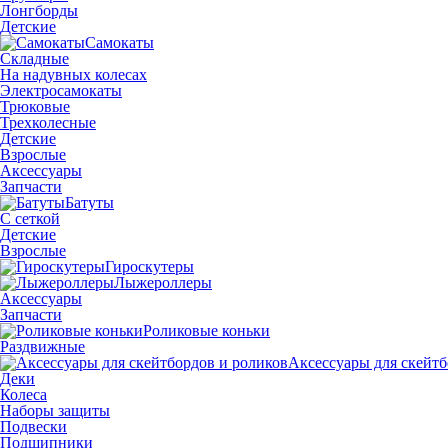
Лонгборды
Детские
Самокаты
Складные
На надувных колесах
Электросамокаты
Трюковые
Трехколесные
Детские
Взрослые
Аксессуары
Запчасти
Батуты
С сеткой
Детские
Взрослые
Гироскутеры
Лыжероллеры
Аксессуары
Запчасти
Роликовые коньки
Раздвижные
Аксессуары для скейтб
Деки
Колеса
Наборы защиты
Подвески
Подшипники