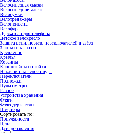
Велонасосы
Велосипедная смазка
Велосипедное масло
Велосумки
Велотренажеры
Велоприцепы
Велофара
Держатели для телефона
Детское велокресло
Защита цепи, перьев, переключателей и звёзд
Звонки и клаксоны
Крепление
Крылья
Корзины
Кронштейны и стойки
Наклейки на велосипеды
Переключатели
Подножки
Пульсометры
Разное
Устройства хранения
Фляги
Флягодержатели
Шифтеры
Сортировать по:
Популярности
Цене
Дате добавления