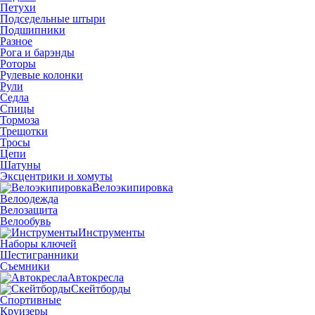
Петухи
Подседельные штыри
Подшипники
Разное
Рога и барэнды
Роторы
Рулевые колонки
Рули
Седла
Спицы
Тормоза
Трещотки
Тросы
Цепи
Шатуны
Эксцентрики и хомуты
Велоэкипировка
Велоодежда
Велозащита
Велообувь
Инструменты
Наборы ключей
Шестигранники
Съемники
Автокресла
Скейтборды
Спортивные
Круизеры