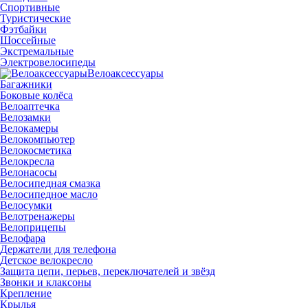
Спортивные
Туристические
Фэтбайки
Шоссейные
Экстремальные
Электровелосипеды
Велоаксессуары
Багажники
Боковые колёса
Велоаптечка
Велозамки
Велокамеры
Велокомпьютер
Велокосметика
Велокресла
Велонасосы
Велосипедная смазка
Велосипедное масло
Велосумки
Велотренажеры
Велоприцепы
Велофара
Держатели для телефона
Детское велокресло
Защита цепи, перьев, переключателей и звёзд
Звонки и клаксоны
Крепление
Крылья