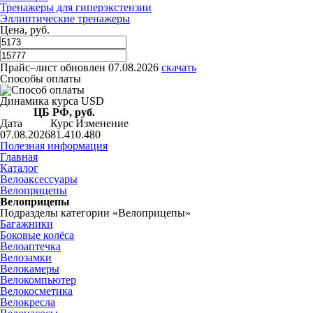
Тренажеры для гиперэкстензии
Эллиптические тренажеры
Цена, руб.
Прайс–лист
обновлен 07.08.2026
скачать
Способы оплаты
Динамика курса USD
ЦБ РФ, руб.
Дата
Курс
Изменение
07.08.2026
81.41
0.480
Полезная информация
Главная
Каталог
Велоаксессуары
Велоприцепы
Велоприцепы
Подразделы категории «Велоприцепы»
Багажники
Боковые колёса
Велоаптечка
Велозамки
Велокамеры
Велокомпьютер
Велокосметика
Велокресла