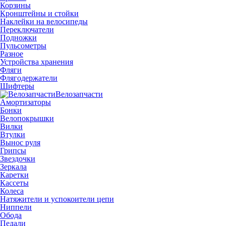
Корзины
Кронштейны и стойки
Наклейки на велосипеды
Переключатели
Подножки
Пульсометры
Разное
Устройства хранения
Фляги
Флягодержатели
Шифтеры
Велозапчасти
Амортизаторы
Бонки
Велопокрышки
Вилки
Втулки
Вынос руля
Грипсы
Звездочки
Зеркала
Каретки
Кассеты
Колеса
Натяжители и успокоители цепи
Ниппели
Обода
Педали