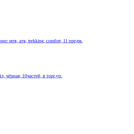
: мтв, атв, trekking, comfort, 11 предм.
, чёрная, 10частей, в торг.уп.