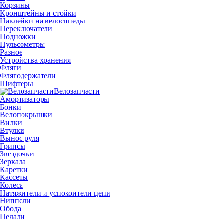
Корзины
Кронштейны и стойки
Наклейки на велосипеды
Переключатели
Подножки
Пульсометры
Разное
Устройства хранения
Фляги
Флягодержатели
Шифтеры
Велозапчасти
Амортизаторы
Бонки
Велопокрышки
Вилки
Втулки
Вынос руля
Грипсы
Звездочки
Зеркала
Каретки
Кассеты
Колеса
Натяжители и успокоители цепи
Ниппели
Обода
Педали