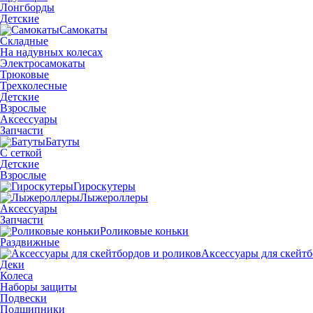
Лонгборды
Детские
Самокаты
Складные
На надувных колесах
Электросамокаты
Трюковые
Трехколесные
Детские
Взрослые
Аксессуары
Запчасти
Батуты
С сеткой
Детские
Взрослые
Гироскутеры
Лыжероллеры
Аксессуары
Запчасти
Роликовые коньки
Раздвижные
Аксессуары для скейтб
Деки
Колеса
Наборы защиты
Подвески
Подшипники