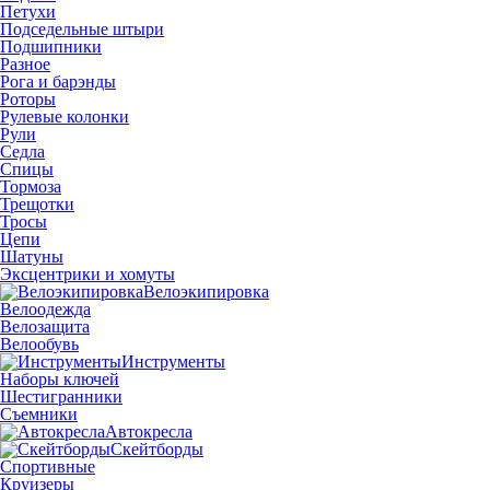
Петухи
Подседельные штыри
Подшипники
Разное
Рога и барэнды
Роторы
Рулевые колонки
Рули
Седла
Спицы
Тормоза
Трещотки
Тросы
Цепи
Шатуны
Эксцентрики и хомуты
Велоэкипировка
Велоодежда
Велозащита
Велообувь
Инструменты
Наборы ключей
Шестигранники
Съемники
Автокресла
Скейтборды
Спортивные
Круизеры