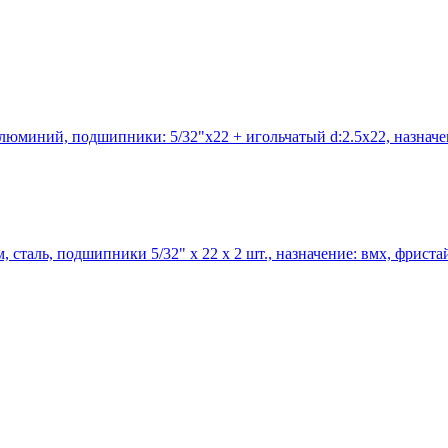
люминий, подшипники: 5/32"x22 + игольчатый d:2.5x22, назначение
 сталь, подшипники 5/32" x 22 х 2 шт., назначение: вмх, фристайл