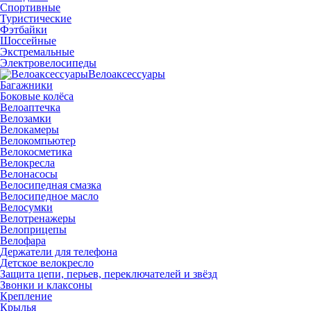
Спортивные
Туристические
Фэтбайки
Шоссейные
Экстремальные
Электровелосипеды
Велоаксессуары
Багажники
Боковые колёса
Велоаптечка
Велозамки
Велокамеры
Велокомпьютер
Велокосметика
Велокресла
Велонасосы
Велосипедная смазка
Велосипедное масло
Велосумки
Велотренажеры
Велоприцепы
Велофара
Держатели для телефона
Детское велокресло
Защита цепи, перьев, переключателей и звёзд
Звонки и клаксоны
Крепление
Крылья