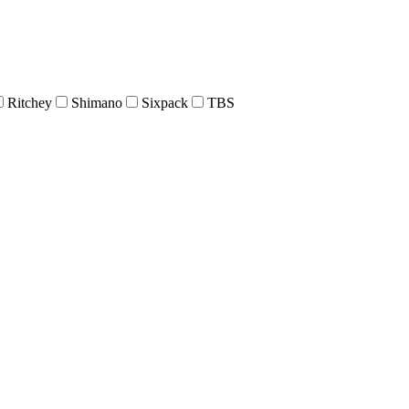
Ritchey
Shimano
Sixpack
TBS