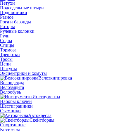
Петухи
Подседельные штыри
Подшипники
Разное
Рога и барэнды
Роторы
Рулевые колонки
Рули
Седла
Спицы
Тормоза
Трещотки
Тросы
Цепи
Шатуны
Эксцентрики и хомуты
Велоэкипировка
Велоодежда
Велозащита
Велообувь
Инструменты
Наборы ключей
Шестигранники
Съемники
Автокресла
Скейтборды
Спортивные
Круизеры