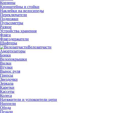
Корзины
Кронштейны и стойки
Наклейки на велосипеды
Переключатели
Подножки
Пульсометры
Разное
Устройства хранения
Фляги
Флягодержатели
Шифтеры
Велозапчасти
Амортизаторы
Бонки
Велопокрышки
Вилки
Втулки
Вынос руля
Грипсы
Звездочки
Зеркала
Каретки
Кассеты
Колеса
Натяжители и успокоители цепи
Ниппели
Обода
Педали