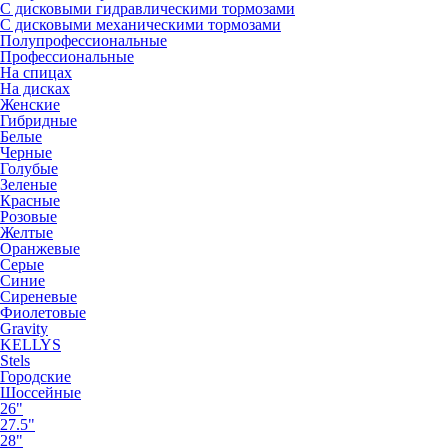
С дисковыми гидравлическими тормозами
С дисковыми механическими тормозами
Полупрофессиональные
Профессиональные
На спицах
На дисках
Женские
Гибридные
Белые
Черные
Голубые
Зеленые
Красные
Розовые
Желтые
Оранжевые
Серые
Синие
Сиреневые
Фиолетовые
Gravity
KELLYS
Stels
Городские
Шоссейные
26"
27.5"
28"