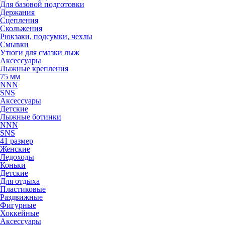
Для базовой подготовки
Держания
Сцепления
Скольжения
Рюкзаки, подсумки, чехлы
Смывки
Утюги для смазки лыж
Аксессуары
Лыжные крепления
75 мм
NNN
SNS
Аксессуары
Детские
Лыжные ботинки
NNN
SNS
41 размер
Женские
Ледоходы
Коньки
Детские
Для отдыха
Пластиковые
Раздвижные
Фигурные
Хоккейные
Аксессуары