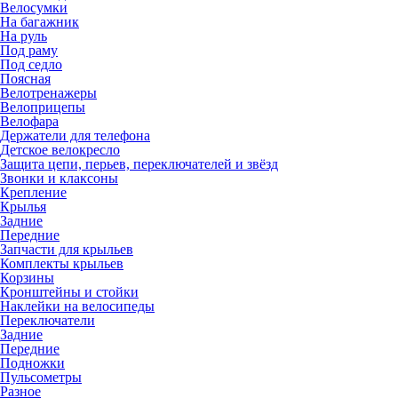
Велосумки
На багажник
На руль
Под раму
Под седло
Поясная
Велотренажеры
Велоприцепы
Велофара
Держатели для телефона
Детское велокресло
Защита цепи, перьев, переключателей и звёзд
Звонки и клаксоны
Крепление
Крылья
Задние
Передние
Запчасти для крыльев
Комплекты крыльев
Корзины
Кронштейны и стойки
Наклейки на велосипеды
Переключатели
Задние
Передние
Подножки
Пульсометры
Разное