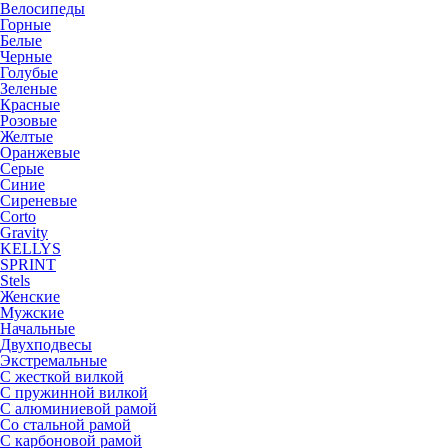
Велосипеды
Горные
Белые
Черные
Голубые
Зеленые
Красные
Розовые
Желтые
Оранжевые
Серые
Синие
Сиреневые
Corto
Gravity
KELLYS
SPRINT
Stels
Женские
Мужские
Начальные
Двухподвесы
Экстремальные
С жесткой вилкой
С пружинной вилкой
С алюминиевой рамой
Со стальной рамой
С карбоновой рамой