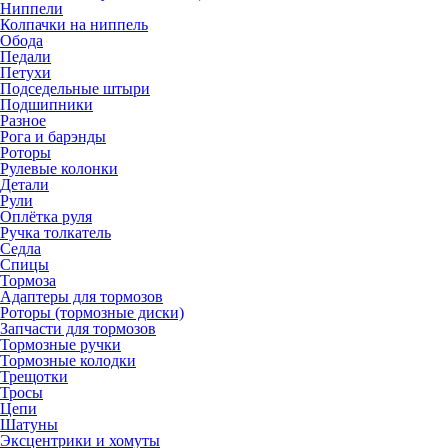
Ниппели
Колпачки на ниппель
Обода
Педали
Петухи
Подседельные штыри
Подшипники
Разное
Рога и барэнды
Роторы
Рулевые колонки
Детали
Рули
Оплётка руля
Ручка толкатель
Седла
Спицы
Тормоза
Адаптеры для тормозов
Роторы (тормозные диски)
Запчасти для тормозов
Тормозные ручки
Тормозные колодки
Трещотки
Тросы
Цепи
Шатуны
Эксцентрики и хомуты