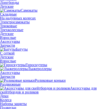
Лонгборды
Детские
Самокаты
Складные
На надувных колесах
Электросамокаты
Трюковые
Трехколесные
Детские
Взрослые
Аксессуары
Запчасти
Батуты
С сеткой
Детские
Взрослые
Гироскутеры
Лыжероллеры
Аксессуары
Запчасти
Роликовые коньки
Раздвижные
Аксессуары для
скейтбордов и роликов
Деки
Колеса
Наборы защиты
Подвески