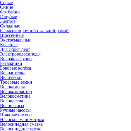
Серые
Синие
Фэтбайки
Голубые
Желтые
Складные
С высокопрочной стальной рамой
Шоссейные
Экстремальные
Красные
Для стрит-дерт
Электровелосипеды
Велоаксессуары
Багажники
Боковые колёса
Велоаптечка
Велозамки
Тросовые замки
Велокамеры
Велокомпьютер
Велокосметика
Велокресла
Велонасосы
Ручные насосы
Ножные насосы
Насосы с манометром
Велосипедная смазка
Велосипедное масло