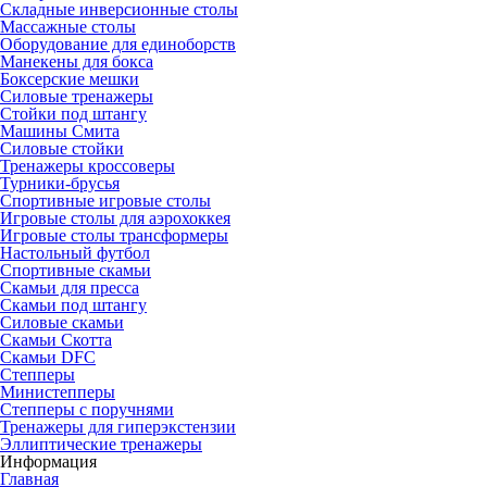
Складные инверсионные столы
Массажные столы
Оборудование для единоборств
Манекены для бокса
Боксерские мешки
Силовые тренажеры
Стойки под штангу
Машины Смита
Силовые стойки
Тренажеры кроссоверы
Турники-брусья
Спортивные игровые столы
Игровые столы для аэрохоккея
Игровые столы трансформеры
Настольный футбол
Спортивные скамьи
Скамьи для пресса
Скамьи под штангу
Силовые скамьи
Скамьи Скотта
Скамьи DFC
Степперы
Министепперы
Степперы с поручнями
Тренажеры для гиперэкстензии
Эллиптические тренажеры
Информация
Главная