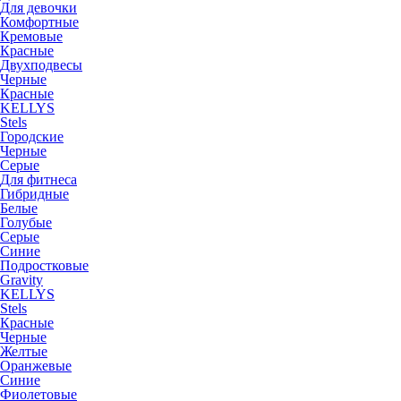
Для девочки
Комфортные
Кремовые
Красные
Двухподвесы
Черные
Красные
KELLYS
Stels
Городские
Черные
Серые
Для фитнеса
Гибридные
Белые
Голубые
Серые
Синие
Подростковые
Gravity
KELLYS
Stels
Красные
Черные
Желтые
Оранжевые
Синие
Фиолетовые