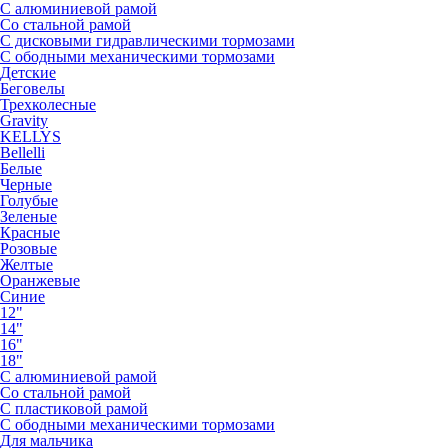
С алюминиевой рамой
Со стальной рамой
С дисковыми гидравлическими тормозами
С ободными механическими тормозами
Детские
Беговелы
Трехколесные
Gravity
KELLYS
Bellelli
Белые
Черные
Голубые
Зеленые
Красные
Розовые
Желтые
Оранжевые
Синие
12"
14"
16"
18"
С алюминиевой рамой
Со стальной рамой
С пластиковой рамой
С ободными механическими тормозами
Для мальчика