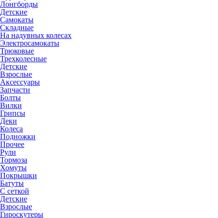
Лонгборды
Детские
Самокаты
Складные
На надувных колесах
Электросамокаты
Трюковые
Трехколесные
Детские
Взрослые
Аксессуары
Запчасти
Болты
Вилки
Грипсы
Деки
Колеса
Подножки
Прочее
Рули
Тормоза
Хомуты
Покрышки
Батуты
С сеткой
Детские
Взрослые
Гироскутеры