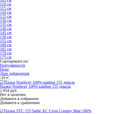
105 см
110 см
115 см
120 см
125 см
130 см
135 см
140 см
145 см
150 см
155 см
160 см
165 см
170 см
175 см
Сортировать по:
Популярности
Цене
Дате добавления
Палки Nordway 100% карбон 155 деколь
2 854
руб.
Нет в наличии
Добавить в избранное
Добавить к сравнению