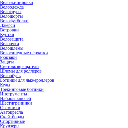
Велоэкипировка
Велоодежда
Велотрусы
Велошорты
Велофутболки
Джерси
Ветровки
Куртки
Велозащита
Велоочки
Велошлемы
Велосипедные перчатки
Рюкзаки
Защита
Световозвращатели
Шлемы для роллеров
Велообувь
Ботинки для лыжероллеров
Кеды
Трекинговые ботинки
Инструменты
Наборы ключей
Шестигранники
Съемники
Автокресла
Скейтборды
Спортивные
Круизеры