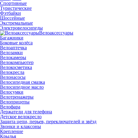
Спортивные
Туристические
Фэтбайки
Шоссейные
Экстремальные
Электровелосипеды
Велоаксессуары
Багажники
Боковые колёса
Велоаптечка
Велозамки
Велокамеры
Велокомпьютер
Велокосметика
Велокресла
Велонасосы
Велосипедная смазка
Велосипедное масло
Велосумки
Велотренажеры
Велоприцепы
Велофара
Держатели для телефона
Детское велокресло
Защита цепи, перьев, переключателей и звёзд
Звонки и клаксоны
Крепление
Крылья