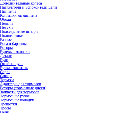
Дополнительные колеса
Натяжители и успокоители цепи
Ниппели
Колпачки на ниппель
Обода
Педали
Петухи
Подседельные штыри
Подшипники
Разное
Рога и барэнды
Роторы
Рулевые колонки
Детали
Рули
Оплётка руля
Ручка толкатель
Седла
Спицы
Тормоза
Адаптеры для тормозов
Роторы (тормозные диски)
Запчасти для тормозов
Тормозные ручки
Тормозные колодки
Трещотки
Тросы
Цепи