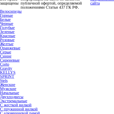
защищены
публичной офертой, определяемой
сайта
положениями Статьи 437 ГК РФ.
Велосипеды
Горные
Белые
Черные
Голубые
Зеленые
Красные
Розовые
Желтые
Оранжевые
Серые
Синие
Сиреневые
Corto
Gravity
KELLYS
SPRINT
Stels
Женские
Мужские
Начальные
Двухподвесы
Экстремальные
С жесткой вилкой
С пружинной вилкой
С алюминиевой рамой