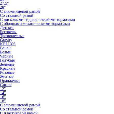
27.5"
28"
С алюминиевой рамой
Со стальной рамой
С дисковыми гидравлическими тормозами
С ободными механическими тормозами
Детские
Беговелы
Трехколесные
Gravity
KELLYS
Bellelli
Белые
Черные
Голубые
Зеленые
Красные
Розовые
Желтые
Оранжевые
Синие
12"
14"
16"
18"
С алюминиевой рамой
Со стальной рамой
С пластиковой рамой