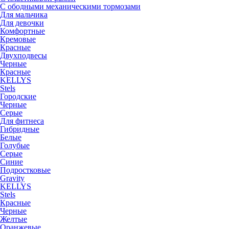
С ободными механическими тормозами
Для мальчика
Для девочки
Комфортные
Кремовые
Красные
Двухподвесы
Черные
Красные
KELLYS
Stels
Городские
Черные
Серые
Для фитнеса
Гибридные
Белые
Голубые
Серые
Синие
Подростковые
Gravity
KELLYS
Stels
Красные
Черные
Желтые
Оранжевые