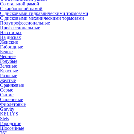
Со стальной рамой
С карбоновой рамой
С дисковыми гидравлическими тормозами
С дисковыми механическими тормозами
Полупрофессиональные
Профессиональные
На спицах
На дисках
Женские
Гибридные
Белые
Черные
Голубые
Зеленые
Красные
Розовые
Желтые
Оранжевые
Серые
Синие
Сиреневые
Фиолетовые
Gravity
KELLYS
Stels
Городские
Шоссейные
26"