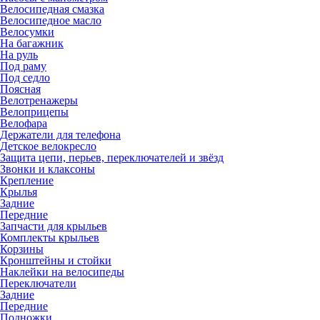
Велосипедная смазка
Велосипедное масло
Велосумки
На багажник
На руль
Под раму
Под седло
Поясная
Велотренажеры
Велоприцепы
Велофара
Держатели для телефона
Детское велокресло
Защита цепи, перьев, переключателей и звёзд
Звонки и клаксоны
Крепление
Крылья
Задние
Передние
Запчасти для крыльев
Комплекты крыльев
Корзины
Кронштейны и стойки
Наклейки на велосипеды
Переключатели
Задние
Передние
Подножки