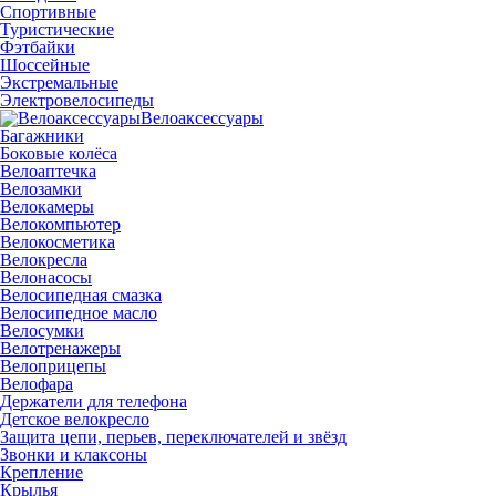
Спортивные
Туристические
Фэтбайки
Шоссейные
Экстремальные
Электровелосипеды
Велоаксессуары
Багажники
Боковые колёса
Велоаптечка
Велозамки
Велокамеры
Велокомпьютер
Велокосметика
Велокресла
Велонасосы
Велосипедная смазка
Велосипедное масло
Велосумки
Велотренажеры
Велоприцепы
Велофара
Держатели для телефона
Детское велокресло
Защита цепи, перьев, переключателей и звёзд
Звонки и клаксоны
Крепление
Крылья