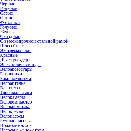
Черные
Голубые
Серые
Синие
Фэтбайки
Голубые
Желтые
Складные
С высокопрочной стальной рамой
Шоссейные
Экстремальные
Красные
Для стрит-дерт
Электровелосипеды
Велоаксессуары
Багажники
Боковые колёса
Велоаптечка
Велозамки
Тросовые замки
Велокамеры
Велокомпьютер
Велокосметика
Велокресла
Велонасосы
Ручные насосы
Ножные насосы
Насосы с манометром