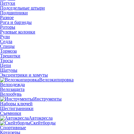
Петухи
Подседельные штыри
Подшипники
Разное
Рога и барэнды
Роторы
Рулевые колонки
Рули
Седла
Спицы
Тормоза
Трещотки
Тросы
Цепи
Шатуны
Эксцентрики и хомуты
Велоэкипировка
Велоодежда
Велозащита
Велообувь
Инструменты
Наборы ключей
Шестигранники
Съемники
Автокресла
Скейтборды
Спортивные
Круизеры