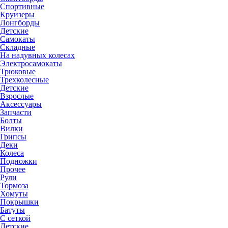
Спортивные
Круизеры
Лонгборды
Детские
Самокаты
Складные
На надувных колесах
Электросамокаты
Трюковые
Трехколесные
Детские
Взрослые
Аксессуары
Запчасти
Болты
Вилки
Грипсы
Деки
Колеса
Подножки
Прочее
Рули
Тормоза
Хомуты
Покрышки
Батуты
С сеткой
Детские