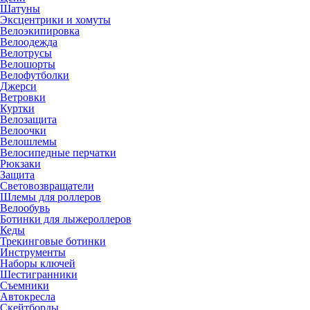
Шатуны
Эксцентрики и хомуты
Велоэкипировка
Велоодежда
Велотрусы
Велошорты
Велофутболки
Джерси
Ветровки
Куртки
Велозащита
Велоочки
Велошлемы
Велосипедные перчатки
Рюкзаки
Защита
Световозвращатели
Шлемы для роллеров
Велообувь
Ботинки для лыжероллеров
Кеды
Трекинговые ботинки
Инструменты
Наборы ключей
Шестигранники
Съемники
Автокресла
Скейтборды