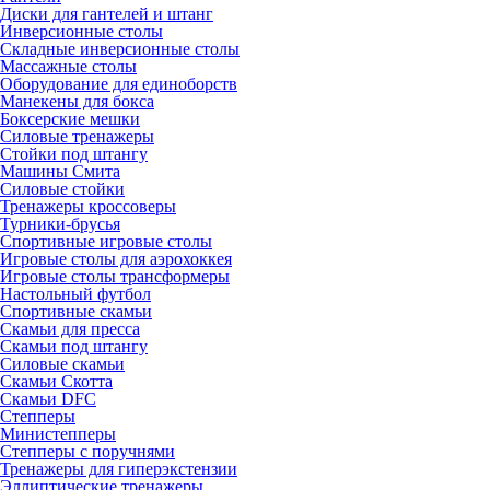
Диски для гантелей и штанг
Инверсионные столы
Складные инверсионные столы
Массажные столы
Оборудование для единоборств
Манекены для бокса
Боксерские мешки
Силовые тренажеры
Стойки под штангу
Машины Смита
Силовые стойки
Тренажеры кроссоверы
Турники-брусья
Спортивные игровые столы
Игровые столы для аэрохоккея
Игровые столы трансформеры
Настольный футбол
Спортивные скамьи
Скамьи для пресса
Скамьи под штангу
Силовые скамьи
Скамьи Скотта
Скамьи DFC
Степперы
Министепперы
Степперы с поручнями
Тренажеры для гиперэкстензии
Эллиптические тренажеры