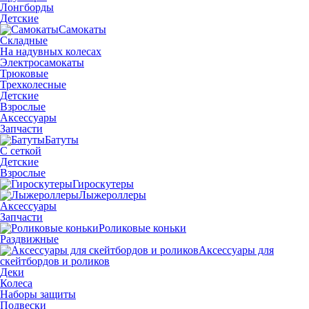
Лонгборды
Детские
Самокаты
Складные
На надувных колесах
Электросамокаты
Трюковые
Трехколесные
Детские
Взрослые
Аксессуары
Запчасти
Батуты
С сеткой
Детские
Взрослые
Гироскутеры
Лыжероллеры
Аксессуары
Запчасти
Роликовые коньки
Раздвижные
Аксессуары для
скейтбордов и роликов
Деки
Колеса
Наборы защиты
Подвески