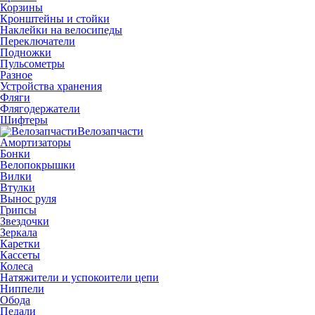
Корзины
Кронштейны и стойки
Наклейки на велосипеды
Переключатели
Подножки
Пульсометры
Разное
Устройства хранения
Фляги
Флягодержатели
Шифтеры
Велозапчасти
Амортизаторы
Бонки
Велопокрышки
Вилки
Втулки
Вынос руля
Грипсы
Звездочки
Зеркала
Каретки
Кассеты
Колеса
Натяжители и успокоители цепи
Ниппели
Обода
Педали