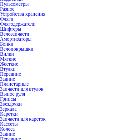
Пульсометры
Разное
Устройства хранения
Фляги
Флягодержатели
Шифтеры
Велозапчасти
Амортизаторы
Бонки
Велопокрышки
Вилки
Мягкие
Жесткие
Втулки
Передние
Задние
Планетарные
Запчасти для втулок
Вынос руля
Грипсы
Звездочки
Зеркала
Каретки
Запчасти для кареток
Кассеты
Колеса
Задние
Передние