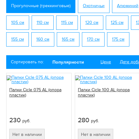
Прогулочные (треккинговые)
Охотничьи
Алюминий
105 см
110 см
115 см
120 см
125 см
1
155 см
160 см
165 см
170 см
175 см
Сортировать по:
Цене
Дате доб
Популярности
Палки Cicle 075 AL (опора
Палки Cicle 100 AL (опора
пластик)
пластик)
230
280
руб.
руб.
Нет в наличии
Нет в наличии