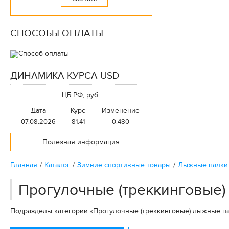
Автокресла
СПОСОБЫ ОПЛАТЫ
Скейтборды
Самокаты
ДИНАМИКА КУРСА USD
Батуты
ЦБ РФ, руб.
Гироскутеры
Дата
Курс
Изменение
Лыжероллеры
07.08.2026
81.41
0.480
Роликовые коньки
Полезная информация
Аксессуары для скейтбордов
Главная
Каталог
Зимние спортивные товары
Лыжные палки
и роликов
Прогулочные (треккинговые)
Зимние спортивные товары
Спортивные тренажеры
Подразделы категории «Прогулочные (треккинговые) лыжные п