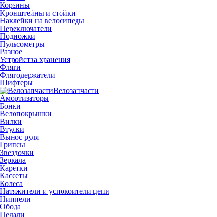
Корзины
Кронштейны и стойки
Наклейки на велосипеды
Переключатели
Подножки
Пульсометры
Разное
Устройства хранения
Фляги
Флягодержатели
Шифтеры
Велозапчасти
Амортизаторы
Бонки
Велопокрышки
Вилки
Втулки
Вынос руля
Грипсы
Звездочки
Зеркала
Каретки
Кассеты
Колеса
Натяжители и успокоители цепи
Ниппели
Обода
Педали