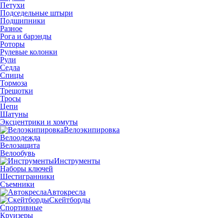
Петухи
Подседельные штыри
Подшипники
Разное
Рога и барэнды
Роторы
Рулевые колонки
Рули
Седла
Спицы
Тормоза
Трещотки
Тросы
Цепи
Шатуны
Эксцентрики и хомуты
Велоэкипировка
Велоодежда
Велозащита
Велообувь
Инструменты
Наборы ключей
Шестигранники
Съемники
Автокресла
Скейтборды
Спортивные
Круизеры