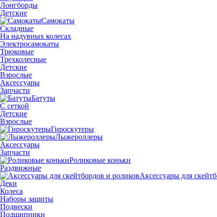
Лонгборды
Детские
Самокаты
Складные
На надувных колесах
Электросамокаты
Трюковые
Трехколесные
Детские
Взрослые
Аксессуары
Запчасти
Батуты
С сеткой
Детские
Взрослые
Гироскутеры
Лыжероллеры
Аксессуары
Запчасти
Роликовые коньки
Раздвижные
Аксессуары для скейтб
Деки
Колеса
Наборы защиты
Подвески
Подшипники