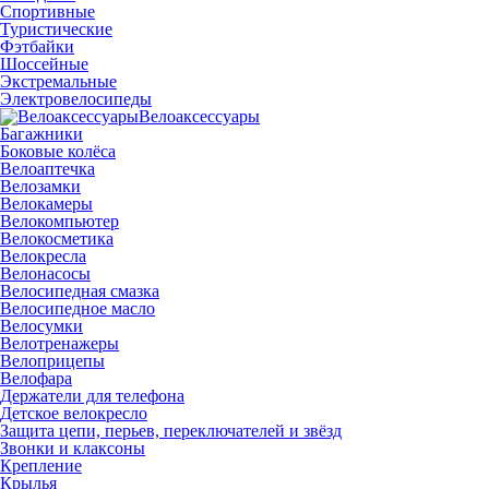
Спортивные
Туристические
Фэтбайки
Шоссейные
Экстремальные
Электровелосипеды
Велоаксессуары
Багажники
Боковые колёса
Велоаптечка
Велозамки
Велокамеры
Велокомпьютер
Велокосметика
Велокресла
Велонасосы
Велосипедная смазка
Велосипедное масло
Велосумки
Велотренажеры
Велоприцепы
Велофара
Держатели для телефона
Детское велокресло
Защита цепи, перьев, переключателей и звёзд
Звонки и клаксоны
Крепление
Крылья