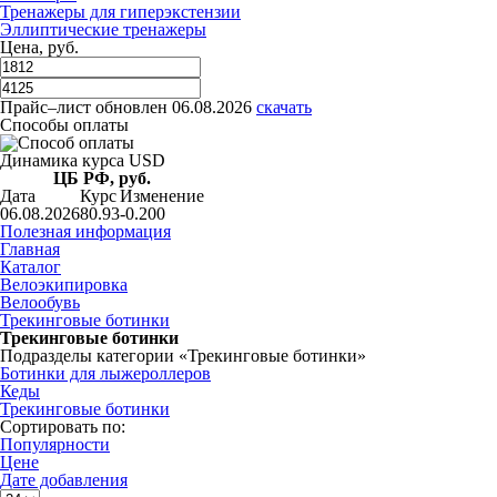
Тренажеры для гиперэкстензии
Эллиптические тренажеры
Цена, руб.
Прайс–лист
обновлен 06.08.2026
скачать
Способы оплаты
Динамика курса USD
ЦБ РФ, руб.
Дата
Курс
Изменение
06.08.2026
80.93
-0.200
Полезная информация
Главная
Каталог
Велоэкипировка
Велообувь
Трекинговые ботинки
Трекинговые ботинки
Подразделы категории «Трекинговые ботинки»
Ботинки для лыжероллеров
Кеды
Трекинговые ботинки
Сортировать по:
Популярности
Цене
Дате добавления