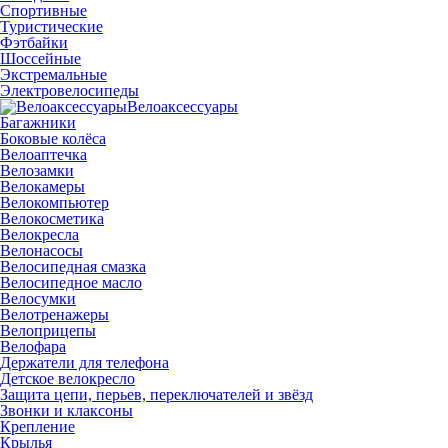
Спортивные
Туристические
Фэтбайки
Шоссейные
Экстремальные
Электровелосипеды
Велоаксессуары
Багажники
Боковые колёса
Велоаптечка
Велозамки
Велокамеры
Велокомпьютер
Велокосметика
Велокресла
Велонасосы
Велосипедная смазка
Велосипедное масло
Велосумки
Велотренажеры
Велоприцепы
Велофара
Держатели для телефона
Детское велокресло
Защита цепи, перьев, переключателей и звёзд
Звонки и клаксоны
Крепление
Крылья