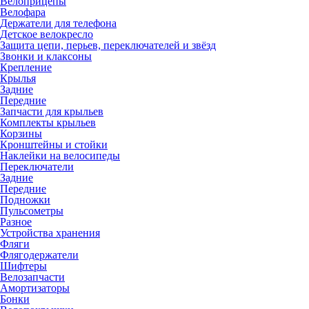
Велоприцепы
Велофара
Держатели для телефона
Детское велокресло
Защита цепи, перьев, переключателей и звёзд
Звонки и клаксоны
Крепление
Крылья
Задние
Передние
Запчасти для крыльев
Комплекты крыльев
Корзины
Кронштейны и стойки
Наклейки на велосипеды
Переключатели
Задние
Передние
Подножки
Пульсометры
Разное
Устройства хранения
Фляги
Флягодержатели
Шифтеры
Велозапчасти
Амортизаторы
Бонки