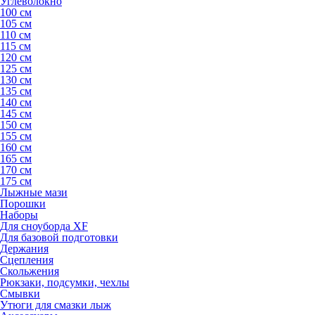
Углеволокно
100 см
105 см
110 см
115 см
120 см
125 см
130 см
135 см
140 см
145 см
150 см
155 см
160 см
165 см
170 см
175 см
Лыжные мази
Порошки
Наборы
Для сноуборда XF
Для базовой подготовки
Держания
Сцепления
Скольжения
Рюкзаки, подсумки, чехлы
Смывки
Утюги для смазки лыж