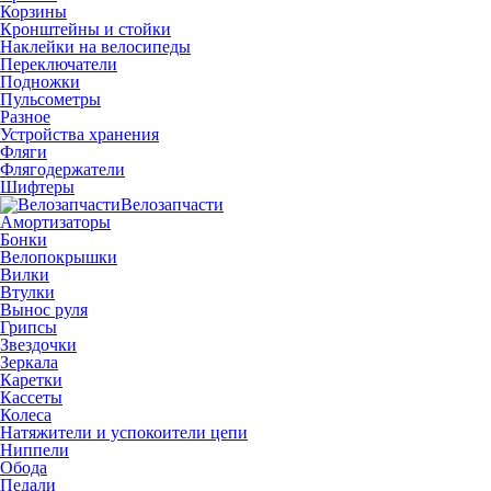
Корзины
Кронштейны и стойки
Наклейки на велосипеды
Переключатели
Подножки
Пульсометры
Разное
Устройства хранения
Фляги
Флягодержатели
Шифтеры
Велозапчасти
Амортизаторы
Бонки
Велопокрышки
Вилки
Втулки
Вынос руля
Грипсы
Звездочки
Зеркала
Каретки
Кассеты
Колеса
Натяжители и успокоители цепи
Ниппели
Обода
Педали