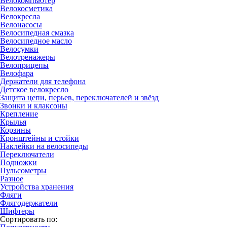
Велокомпьютер
Велокосметика
Велокресла
Велонасосы
Велосипедная смазка
Велосипедное масло
Велосумки
Велотренажеры
Велоприцепы
Велофара
Держатели для телефона
Детское велокресло
Защита цепи, перьев, переключателей и звёзд
Звонки и клаксоны
Крепление
Крылья
Корзины
Кронштейны и стойки
Наклейки на велосипеды
Переключатели
Подножки
Пульсометры
Разное
Устройства хранения
Фляги
Флягодержатели
Шифтеры
Сортировать по: