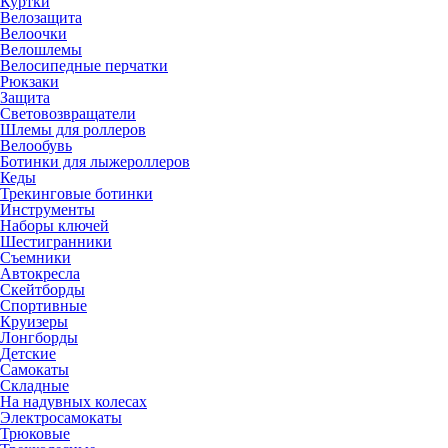
Куртки
Велозащита
Велоочки
Велошлемы
Велосипедные перчатки
Рюкзаки
Защита
Световозвращатели
Шлемы для роллеров
Велообувь
Ботинки для лыжероллеров
Кеды
Трекинговые ботинки
Инструменты
Наборы ключей
Шестигранники
Съемники
Автокресла
Скейтборды
Спортивные
Круизеры
Лонгборды
Детские
Самокаты
Складные
На надувных колесах
Электросамокаты
Трюковые