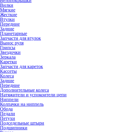
Велопокрышки
Вилки
Мягкие
Жесткие
Втулки
Передние
Задние
Планетарные
Запчасти для втулок
Вынос руля
Грипсы
Звездочки
Зеркала
Каретки
Запчасти для кареток
Кассеты
Колеса
Задние
Передние
Дополнительные колеса
Натяжители и успокоители цепи
Ниппели
Колпачки на ниппель
Обода
Педали
Петухи
Подседельные штыри
Подшипники