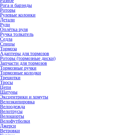
Разное
Рога и барэнды
Роторы
Рулевые колонки
Детали
Рули
Оплётка руля
Ручка толкатель
Седла
Спицы
Тормоза
Адаптеры для тормозов
Роторы (тормозные диски)
Запчасти для тормозов
Тормозные ручки
Тормозные колодки
Трещотки
Тросы
Цепи
Шатуны
Эксцентрики и хомуты
Велоэкипировка
Велоодежда
Велотрусы
Велошорты
Велофутболки
Джерси
Ветровки