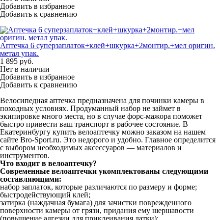
Добавить в избранное
Добавить к сравнению
Аптечка 6 суперзаплаток+клей+шкурка+2монтир.+мел оригин.
метал упак.
1 895
руб.
Нет в наличии
Добавить в избранное
Добавить к сравнению
Велосипедная аптечка предназначена для починки камеры в
походных условиях. Продуманный набор не займет в
экипировке много места, но в случае форс-мажора поможет
быстро привести ваш транспорт в рабочее состояние. В
Екатеринбургу купить велоаптечку можно заказом на нашем
сайте Bro-Sport.ru. Это недорого и удобно. Главное определится
с выбором необходимых аксессуаров — материалов и
инструментов.
Что входит в велоаптечку?
Современные велоаптечки укомплектованы следующими
составляющими:
набор заплаток, которые различаются по размеру и форме;
быстродействующий клей;
затирка (наждачная бумага) для зачистки поврежденного
поверхности камеры от грязи, придания ему шершавости
(повышение адгезии для приклеивания латки);