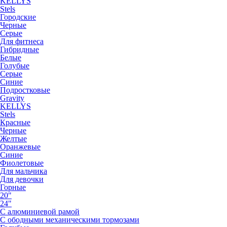
KELLYS
Stels
Городские
Черные
Серые
Для фитнеса
Гибридные
Белые
Голубые
Серые
Синие
Подростковые
Gravity
KELLYS
Stels
Красные
Черные
Желтые
Оранжевые
Синие
Фиолетовые
Для мальчика
Для девочки
Горные
20"
24"
С алюминиевой рамой
С ободными механическими тормозами