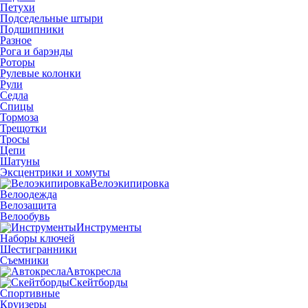
Петухи
Подседельные штыри
Подшипники
Разное
Рога и барэнды
Роторы
Рулевые колонки
Рули
Седла
Спицы
Тормоза
Трещотки
Тросы
Цепи
Шатуны
Эксцентрики и хомуты
Велоэкипировка
Велоодежда
Велозащита
Велообувь
Инструменты
Наборы ключей
Шестигранники
Съемники
Автокресла
Скейтборды
Спортивные
Круизеры