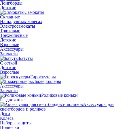
Лонгборды
Детские
Самокаты
Складные
На надувных колесах
Электросамокаты
Трюковые
Трехколесные
Детские
Взрослые
Аксессуары
Запчасти
Батуты
С сеткой
Детские
Взрослые
Гироскутеры
Лыжероллеры
Аксессуары
Запчасти
Роликовые коньки
Раздвижные
Аксессуары для
скейтбордов и роликов
Деки
Колеса
Наборы защиты
Подвески