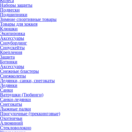
Колеса
Наборы защиты
Подвески
Подшипники
Зимние спортивные товары
Товары для хоккея
Клюшки
Экипировка
Аксессуары
Сноубординг
Сноускейты
Крепления
Защита
Ботинки
Аксессуары
Снежные бластеры
Снежколепы
Ледянки, санки, снегокаты
Ледянки
Санки
Ватрушки (Тюбинги)
Санки-ледянки
Снегокаты
Лыжные палки
Прогулочные (треккинговые)
Охотничьи
Алюминий
Стекловолокно