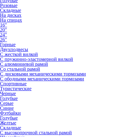
Голубые
Розовые
Складные
На дисках
На спицах
16"
20"
24"
26"
Горные
Двухподвесы
С жесткой вилкой
С пружинно-эластомерной вилкой
С алюминиевой рамой
Со стальной рамой
С дисковыми механическими тормозами
С ободными механическими тормозами
Спортивные
Туристические
Черные
Голубые
Серые
Синие
Фэтбайки
Голубые
Желтые
Складные
С высокопрочной стальной рамой