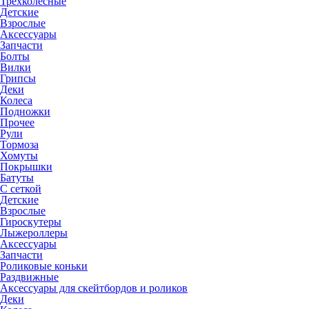
Трехколесные
Детские
Взрослые
Аксессуары
Запчасти
Болты
Вилки
Грипсы
Деки
Колеса
Подножки
Прочее
Рули
Тормоза
Хомуты
Покрышки
Батуты
С сеткой
Детские
Взрослые
Гироскутеры
Лыжероллеры
Аксессуары
Запчасти
Роликовые коньки
Раздвижные
Аксессуары для скейтбордов и роликов
Деки