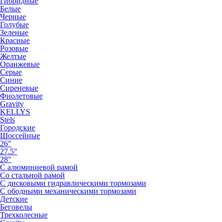
Гибридные
Белые
Черные
Голубые
Зеленые
Красные
Розовые
Желтые
Оранжевые
Серые
Синие
Сиреневые
Фиолетовые
Gravity
KELLYS
Stels
Городские
Шоссейные
26"
27.5"
28"
С алюминиевой рамой
Со стальной рамой
С дисковыми гидравлическими тормозами
С ободными механическими тормозами
Детские
Беговелы
Трехколесные