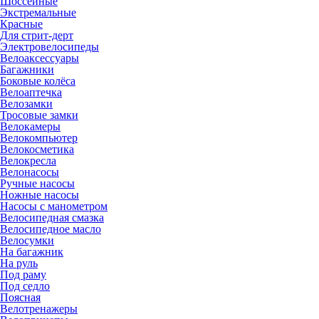
Шоссейные
Экстремальные
Красные
Для стрит-дерт
Электровелосипеды
Велоаксессуары
Багажники
Боковые колёса
Велоаптечка
Велозамки
Тросовые замки
Велокамеры
Велокомпьютер
Велокосметика
Велокресла
Велонасосы
Ручные насосы
Ножные насосы
Насосы с манометром
Велосипедная смазка
Велосипедное масло
Велосумки
На багажник
На руль
Под раму
Под седло
Поясная
Велотренажеры