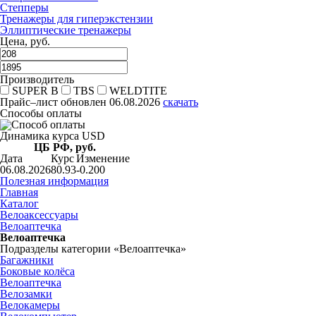
Степперы
Тренажеры для гиперэкстензии
Эллиптические тренажеры
Цена, руб.
Производитель
SUPER B
TBS
WELDTITE
Прайс–лист
обновлен 06.08.2026
скачать
Способы оплаты
Динамика курса USD
ЦБ РФ, руб.
Дата
Курс
Изменение
06.08.2026
80.93
-0.200
Полезная информация
Главная
Каталог
Велоаксессуары
Велоаптечка
Велоаптечка
Подразделы категории «Велоаптечка»
Багажники
Боковые колёса
Велоаптечка
Велозамки
Велокамеры