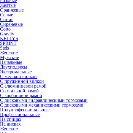
Розовые
Желтые
Оранжевые
Серые
Синие
Сиреневые
Corto
Gravity
KELLYS
SPRINT
Stels
Женские
Мужские
Начальные
Двухподвесы
Экстремальные
С жесткой вилкой
С пружинной вилкой
С алюминиевой рамой
Со стальной рамой
С карбоновой рамой
С дисковыми гидравлическими тормозами
С дисковыми механическими тормозами
Полупрофессиональные
Профессиональные
На спицах
На дисках
Женские